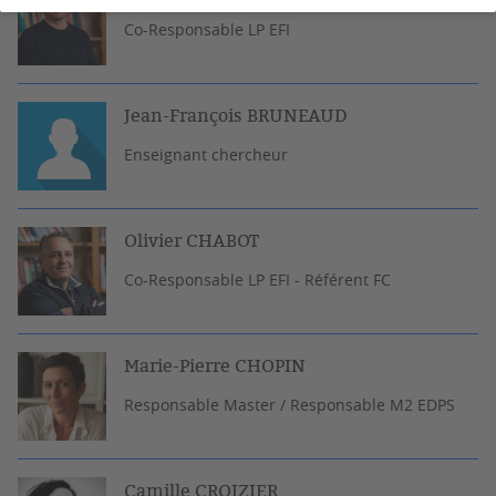
Co-Responsable LP EFI
Jean-François BRUNEAUD
Enseignant chercheur
Olivier CHABOT
Co-Responsable LP EFI - Référent FC
Marie-Pierre CHOPIN
Responsable Master / Responsable M2 EDPS
Camille CROIZIER