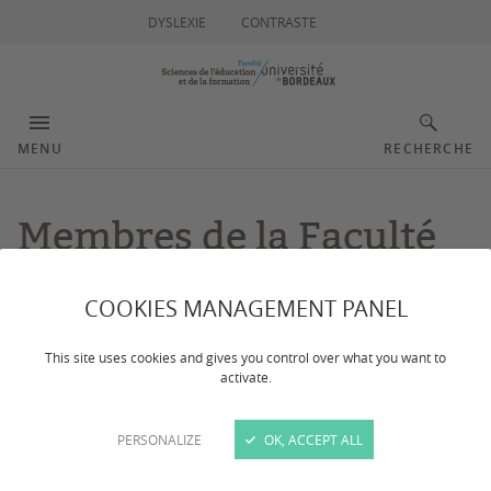
DYSLEXIE
CONTRASTE
MENU
RECHERCHE
Membres de la Faculté
COOKIES MANAGEMENT PANEL
Dernière mise à jour :
le 18/06/2025
This site uses cookies and gives you control over what you want to
activate.
ÉQUIPE ENSEIGNANTE
PERSONALIZE
OK, ACCEPT ALL
Sylvain BORDIEC