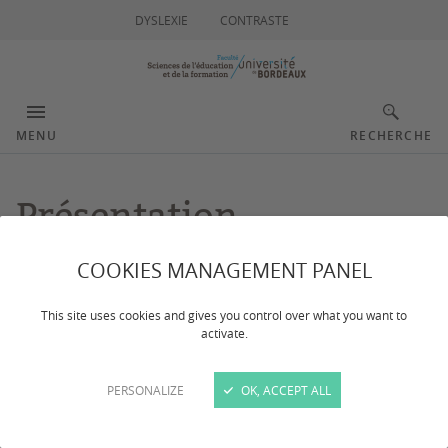
DYSLEXIE
CONTRASTE
MENU
RECHERCHE
Présentation
COOKIES MANAGEMENT PANEL
Dernière mise à jour :
le 19/02/2026
This site uses cookies and gives you control over what you want to
activate.
CONTACTS
PERSONALIZE
OK, ACCEPT ALL
La faculté des Sciences de l’Éducation et de la
Formation est l'une des cinq facultés du Collège des