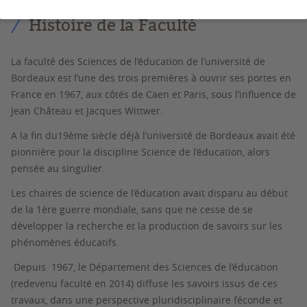
Histoire de la Faculté
La faculté des Sciences de l’éducation de l’université de
Bordeaux est l’une des trois premières à ouvrir ses portes en
France en 1967, aux côtés de Caen et Paris, sous l’influence de
Jean Château et Jacques Wittwer.
A la fin du19ème siècle déjà l’université de Bordeaux avait été
pionnière pour la discipline Science de l’éducation, alors
pensée au singulier.
Les chaires de science de l’éducation avait disparu au début
de la 1ère guerre mondiale, sans que ne cesse de se
développer la recherche et la production de savoirs sur les
phénomènes éducatifs.
Depuis 1967, le Département des Sciences de l’éducation
(redevenu faculté en 2014) diffuse les savoirs issus de ces
travaux, dans une perspective pluridisciplinaire féconde et