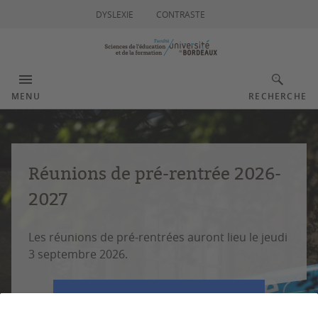
DYSLEXIE
CONTRASTE
MENU
RECHERCHE
Réunions de pré-rentrée 2026-
2027
Les réunions de pré-rentrées auront lieu le jeudi
3 septembre 2026.
PROGRAMME DE LA JOURNÉE