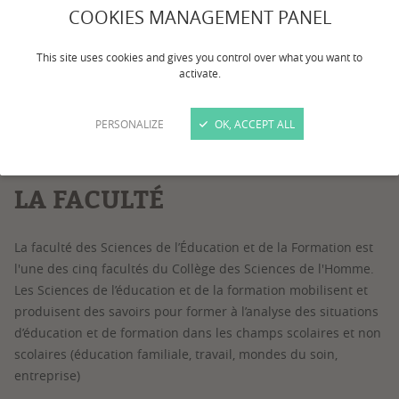
COOKIES MANAGEMENT PANEL
This site uses cookies and gives you control over what you want to
activate.
1
/
6
PERSONALIZE
OK, ACCEPT ALL
LA FACULTÉ
La faculté des Sciences de l’Éducation et de la Formation est
l'une des cinq facultés du Collège des Sciences de l'Homme.
Les Sciences de l’éducation et de la formation mobilisent et
produisent des savoirs pour former à l’analyse des situations
d’éducation et de formation dans les champs scolaires et non
scolaires (éducation familiale, travail, mondes du soin,
entreprise)