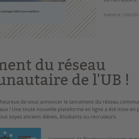
Publiée le
12/06/20
ment du réseau
autaire de l'UB !
heureux de vous annoncer le lancement du réseau commu
eaux ! Une toute nouvelle plateforme en ligne a été mise en
us soyez anciens élèves, étudiants ou recruteurs.