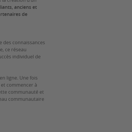
 la création d’un
ants, anciens et
artenaires de
ge des connaissances
e, ce réseau
ccès individuel de
en ligne. Une fois
es et commencer à
cette communauté et
réseau communautaire