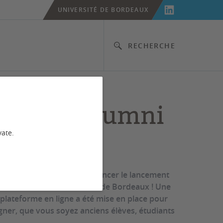
UNIVERSITÉ DE BORDEAUX
RECHERCHE
eforme Alumni
vate.
rès heureux de vous annoncer le lancement
unautaire de l’université de Bordeaux ! Une
 plateforme en ligne a été mise en place pour
er, que vous soyez anciens élèves, étudiants