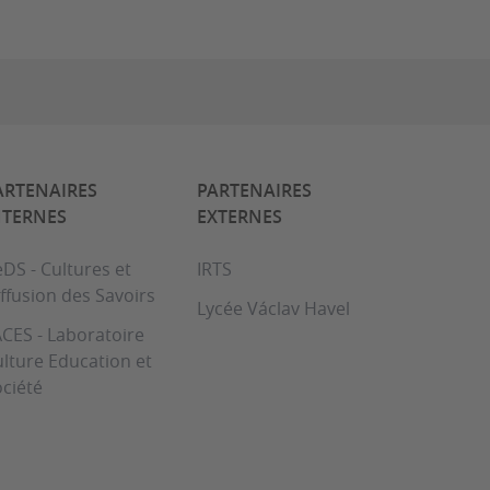
ARTENAIRES
PARTENAIRES
NTERNES
EXTERNES
DS - Cultures et
IRTS
ffusion des Savoirs
Lycée Václav Havel
CES - Laboratoire
lture Education et
ciété