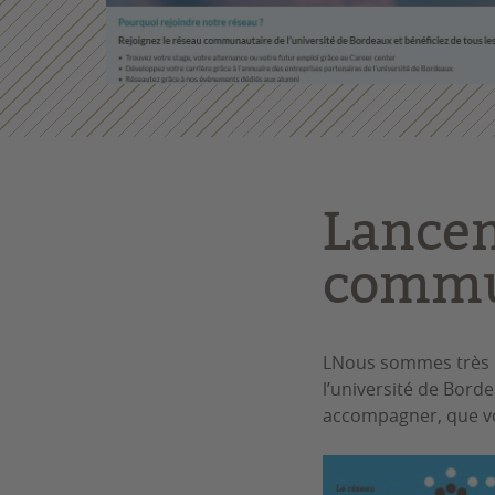
Lance
commun
LNous sommes très 
l’université de Bord
accompagner, que vo