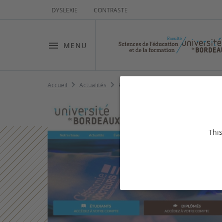
DYSLEXIE
CONTRASTE
MENU
Accueil
Actualités
Plateforme Alumni UB
This